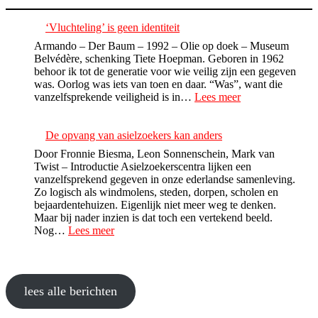
‘Vluchteling’ is geen identiteit
Armando – Der Baum – 1992 – Olie op doek – Museum
Belvédère, schenking Tiete Hoepman. Geboren in 1962
behoor ik tot de generatie voor wie veilig zijn een gegeven
was. Oorlog was iets van toen en daar. “Was”, want die
:
vanzelfsprekende veiligheid is in…
Lees meer
‘Vluchteling’
is
geen
De opvang van asielzoekers kan anders
identiteit
Door Fronnie Biesma, Leon Sonnenschein, Mark van
Twist – Introductie Asielzoekerscentra lijken een
vanzelfsprekend gegeven in onze ederlandse samenleving.
Zo logisch als windmolens, steden, dorpen, scholen en
bejaardentehuizen. Eigenlijk niet meer weg te denken.
Maar bij nader inzien is dat toch een vertekend beeld.
:
Nog…
Lees meer
De
opvang
van
asielzoekers
lees alle berichten
kan
anders